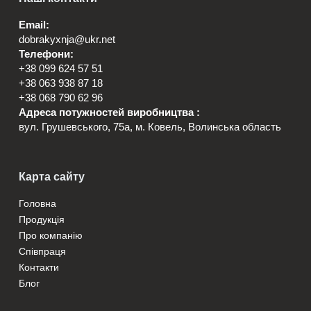
“Добра Кухня”:
Email:
Гарантія якості та
dobrakyxnja@ukr.net
Телефони:
смаку
+38 099 624 57 51
+38 063 938 87 18
+38 068 790 62 96
Компанія “Добра Кухня” вже багато років займається
Адреса потужностей виробництва :
виробництвом якісних напівфабрикатів, зокрема,
вул. Грушевського, 75а, м. Ковель, Волинська область
млинців з різноманітними начинками. Ми відомі своїм
підходом до вибору інгредієнтів: тільки натуральні
продукти, без штучних добавок та консервантів. Це
Карта сайту
робить млинці “Добра Кухня” не тільки смачними, але й
Головна
корисними.
Продукція
Про компанію
Співпраця
Млинці з бананом та
Контакти
Блог
шоколадом: Смачне