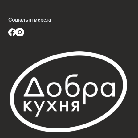
смачних страв через нестачу часу.
Соціальні мережі
Переваги вибору “Добра
Кухня”
Обираючи млинці з бананом та шоколадом від “Добра
Кухня”, ви отримуєте не лише смаколик, але й ряд
переваг, які виділяють цю продукцію на тлі інших
напівфабрикатів:
– Висока якість інгредієнтів. “Добра Кухня” використовує
лише натуральні продукти без додавання штучних
ароматизаторів, барвників чи консервантів,
забезпечуючи не лише неперевершений смак, але й
користь для здоров’я.