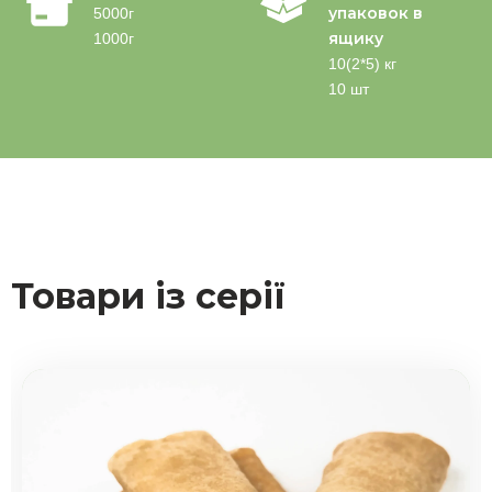
упаковок в
5000г
ящику
1000г
10(2*5) кг
10 шт
Товари із серії