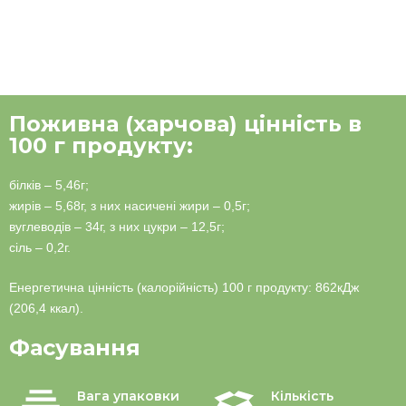
Поживна (харчова) цінність в
100 г продукту:
білків – 5,46г;
жирів – 5,68г, з них насичені жири – 0,5г;
вуглеводів – 34г, з них цукри – 12,5г;
сіль – 0,2г.
Енергетична цінність (калорійність) 100 г продукту: 862кДж
(206,4 ккал).
Фасування
Вага упаковки
Кількість