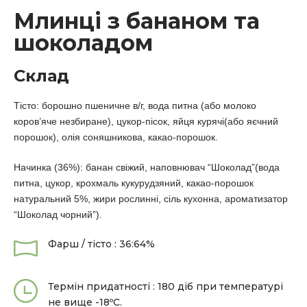
Млинці з бананом та
шоколадом
Склад
Тісто: борошно пшеничне в/г, вода питна (або молоко
коров’яче незбиране), цукор-пісок, яйця курячі(або яєчний
порошок), олія соняшникова, какао-порошок.
Начинка (36%): банан свіжий, наповнювач “Шоколад”(вода
питна, цукор, крохмаль кукурудзяний, какао-порошок
натуральний 5%, жири рослинні, сіль кухонна, ароматизатор
“Шоколад чорний”).
Фарш / тісто : 36:64%
Термін придатності : 180 діб при температурі
не вище -18ºС.