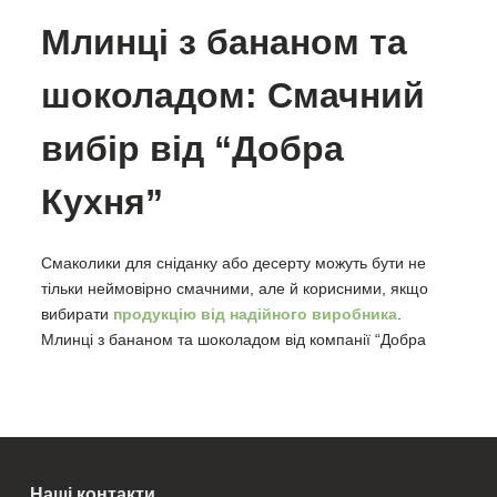
Млинці з бананом та
шоколадом: Смачний
вибір від “Добра
Кухня”
Смаколики для сніданку або десерту можуть бути не
тільки неймовірно смачними, але й корисними, якщо
вибирати
продукцію від надійного виробника
.
Млинці з бананом та шоколадом від компанії “Добра
Кухня” – це ідеальний варіант для тих, хто цінує якість
та натуральність інгредієнтів.
Наші контакти