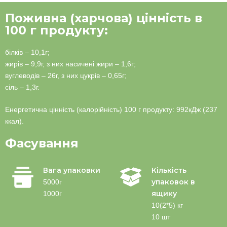
Поживна (харчова) цінність в
100 г продукту:
білків – 10,1г;
жирів – 9,9г, з них насичені жири – 1,6г;
вуглеводів – 26г, з них цукрів – 0,65г;
сіль – 1,3г.
Енергетична цінність (калорійність) 100 г продукту: 992кДж (237
ккал).
Фасування
Вага упаковки
Кількість
упаковок в
5000г
ящику
1000г
10(2*5) кг
10 шт