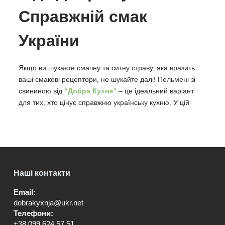
Справжній смак
України
Якщо ви шукаєте смачну та ситну страву, яка вразить
ваші смакові рецептори, не шукайте далі! Пельмені зі
свининою від
“Добра Кухня”
– це ідеальний варіант
для тих, хто цінує справжню українську кухню. У цій
статті ми розглянемо, чому саме ця страва стала такою
популярною серед гурманів і чому “Добра Кухня” – це
бренд, на який можна покладатися.
Наші контакти
Пельмені: Традиція
Email:
Української кухні
dobrakyxnja@ukr.net
Телефони:
+38 099 624 57 51