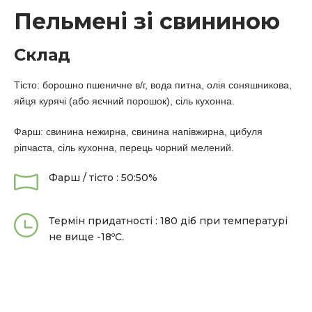
Пельмені зі свининою
Склад
Тісто: борошно пшеничне в/г, вода питна, олія соняшникова,
яйця курячі (або яєчний порошок), сіль кухонна.
Фарш: свинина нежирна, свинина напівжирна, цибуля
ріпчаста, сіль кухонна, перець чорний мелений.
Фарш / тісто : 50:50%
Термін придатності : 180 діб при температурі
не вище -18ºС.