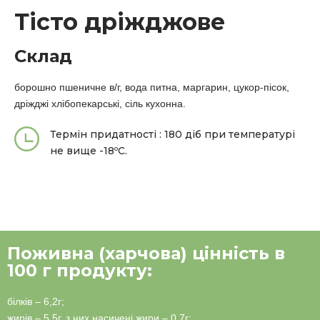
Тісто дріжджове
Склад
борошно пшеничне в/г, вода питна, маргарин, цукор-пісок,
дріжджі хлібопекарські, сіль кухонна.
Термін придатності : 180 діб при температурі
не вище -18ºС.
Поживна (харчова) цінність в
100 г продукту:
білків – 6,2г;
жирів – 5,5г, з них насичені жири – 0,7г;