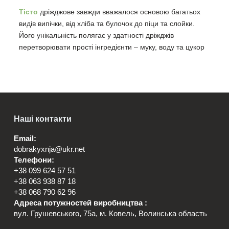
Тісто
дріжджове завжди вважалося основою багатьох
видів випічки, від хліба та булочок до піци та слойки.
Його унікальність полягає у здатності дріжджів
перетворювати прості інгредієнти – муку, воду та цукор
– у пухке та ароматне тісто, що стає основою для
численних кулінарних шедеврів. У цій статті ми
поділимося секретами успішного приготування
дріжджового тіста, опираючись на багаторічний досвід
компанії “Добра Кухня”.
Наші контакти
Email:
dobrakyxnja@ukr.net
Чому вибір “Добра
Телефони:
+38 099 624 57 51
Кухня”?
+38 063 938 87 18
+38 068 790 62 96
Адреса потужностей виробництва :
Компанія “Добра Кухня” здобула визнання серед
вул. Грушевського, 75а, м. Ковель, Волинська область
професіоналів та аматорів кулінарії завдяки високій