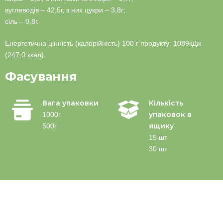
вуглеводів – 42,5г, з них цукри – 3,8г;
сіль – 0,8г.
Енергетична цінність (калорійність) 100 г продукту: 1089кДж
(247,0 ккал).
Фасування
Вага упаковки
Кількість
упаковок в
1000г
ящику
500г
15 шт
30 шт